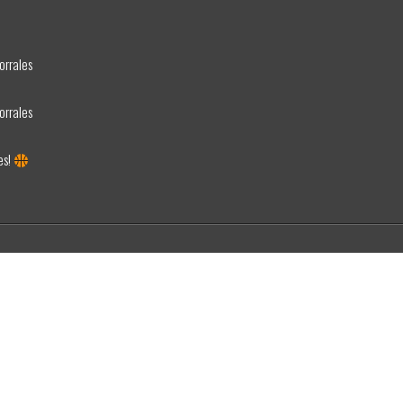
orrales
orrales
es!