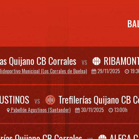
BA
rías Quijano CB Corrales
RIBAMONT
VS
ideportivo Municipal (Los Corrales de Buelna)
29/11/2025
19:3
USTINOS
Trefilerías Quijano CB C
VS
Pabellón Agustinos (Santander)
30/11/2025
13:00h
erías Quijano CB Corrales
ALEGA C