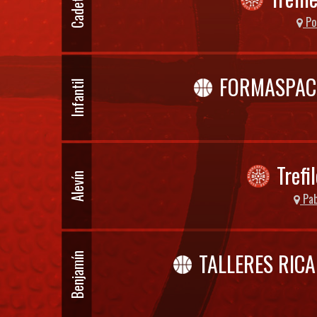
Cadete
Pol
FORMASPAC
Infantil
Trefi
Alevín
Pab
TALLERES RICA
Benjamín