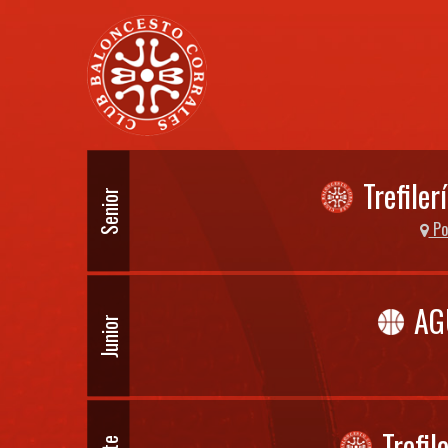
Trefile
Senior
Pol
AG
Junior
Trefil