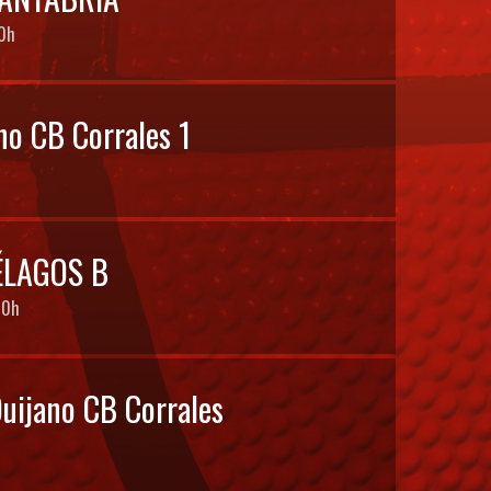
0h
ano CB Corrales 1
ÉLAGOS B
00h
 Quijano CB Corrales