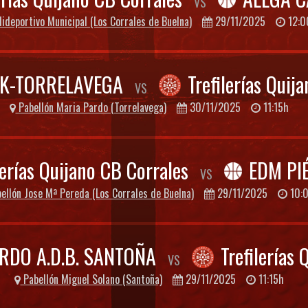
VS
ideportivo Municipal (Los Corrales de Buelna)
29/11/2025
12:0
K-TORRELAVEGA
Trefilerías Quij
VS
Pabellón Maria Pardo (Torrelavega)
30/11/2025
11:15h
lerías Quijano CB Corrales
EDM PI
VS
ellón Jose Mª Pereda (Los Corrales de Buelna)
29/11/2025
10:
RDO A.D.B. SANTOÑA
Trefilerías
VS
Pabellón Miguel Solano (Santoña)
29/11/2025
11:15h