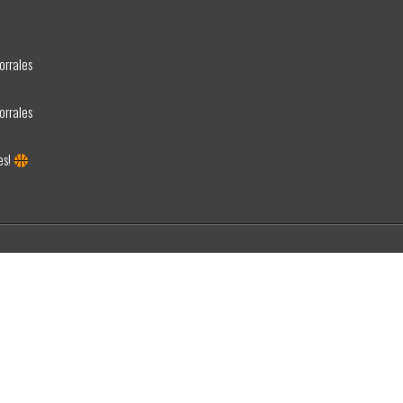
orrales
orrales
es!