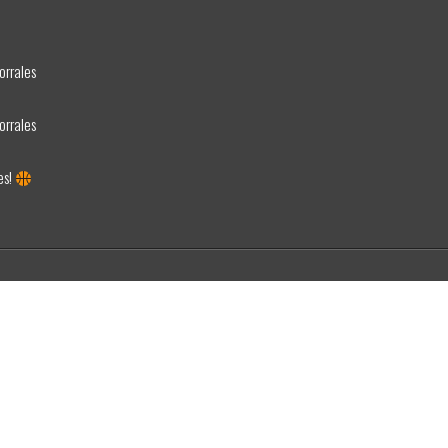
orrales
orrales
es!